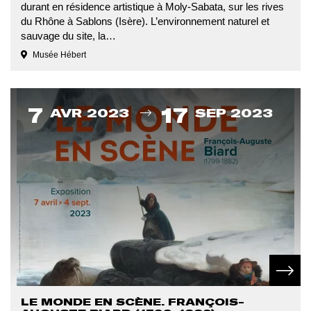
durant en résidence artistique à Moly-Sabata, sur les rives
du Rhône à Sablons (Isère). L’environnement naturel et
sauvage du site, la…
Musée Hébert
Du
7
17
AVR 2023
SEP 2023
En sav
LE MONDE EN SCÈNE. FRANÇOIS-