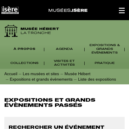
Panneau de gestion des cookies
Affich
le
menu
princi
MUSÉE HÉBERT
LA TRONCHE
EXPOSITIONS &
À PROPOS
AGENDA
GRANDS
ÉVÈNEMENTS
VISITES ET
COLLECTIONS
PRATIQUE
ACTIVITÉS
Accueil
Les musées et sites
Musée Hébert
Expositions et grands évènements
Liste des expositions
EXPOSITIONS ET GRANDS
ÉVÈNEMENTS PASSÉS
RECHERCHER UN ÉVÉNEMENT