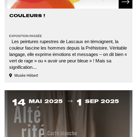
En sav
COULEURS !
TYPE
EXPOSITION PASSÉE
D'ÉVÉNEMENT
Les peintures rupestres de Lascaux en témoignent, la
couleur fascine les hommes depuis la Préhistoire. Véritable
langage, elle exprime émotions et messages – on dit bien «
vert de rage » ou « avoir une peur bleue » ! Mais sa
signification…
Musée Hébert
Du
14
1
MAI 2025
SEP 2025