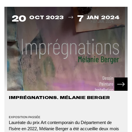
Du
20
7
OCT 2023
JAN 2024
En sav
IMPRÉGNATIONS. MÉLANIE BERGER
TYPE
EXPOSITION PASSÉE
D'ÉVÉNEMENT
Lauréate du prix Art contemporain du Département de
l’Isère en 2022, Mélanie Berger a été accueillie deux mois