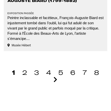
AUGUSTE BIARD (1799-1882)
TYPE
EXPOSITION PASSÉE
D'ÉVÉNEMENT
Peintre inclassable et facétieux, François-Auguste Biard est
injustement tombé dans l’oubli, lui qui fut adulé de son
vivant par le grand public et parfois moqué par la critique.
Formé à l’École des Beaux-Arts de Lyon, l’artiste
s'émancipe…
Musée Hébert
PAGINATION
Page courante
Aller à la page
Aller à la page
Aller à la page
Aller à la pag
Aller à la 
Aller à
Alle
1
2
3
4
5
6
7
8