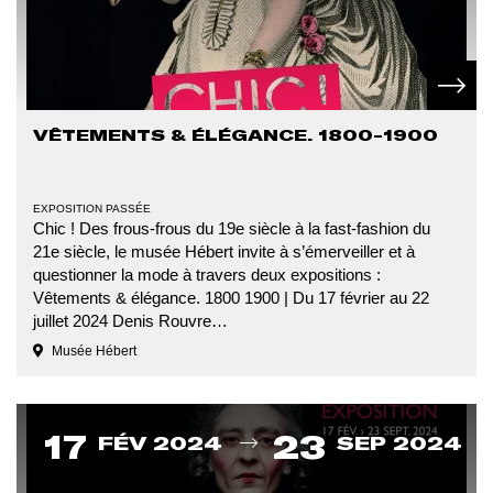
En sav
VÊTEMENTS & ÉLÉGANCE. 1800-1900
TYPE
EXPOSITION PASSÉE
D'ÉVÉNEMENT
Chic ! Des frous-frous du 19e siècle à la fast-fashion du
21e siècle, le musée Hébert invite à s’émerveiller et à
questionner la mode à travers deux expositions :
Vêtements & élégance. 1800 1900 | Du 17 février au 22
juillet 2024 Denis Rouvre…
Musée Hébert
Du
17
23
FÉV 2024
SEP 2024