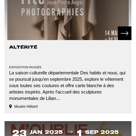
En sav
ALTÉRITÉ
TYPE
EXPOSITION PASSÉE
D'ÉVÉNEMENT
La saison culturelle départementale Des habits et nous, qui
se poursuit jusqu’en septembre 2025, explore le vêtement
sous toutes ses coutures et offre carte blanche à des
artistes inspirés. Après l’accueil des sculptures
monumentales de Lilian…
Musée Hébert
Du
23
1
JAN 2025
SEP 2025