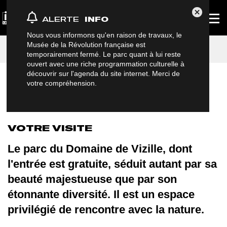
Panneau de gestion des cookies
Affich
Fermer Al
ALERTE
INFO
le
menu
princi
Nous vous informons qu'en raison de travaux, le
Accueil
Musées et sites
Parc du Domaine de Vizille
Musée de la Révolution française est
Visites et Activités
Votre visite
temporairement fermé. Le parc quant à lui reste
ouvert avec une riche programmation culturelle à
découvrir sur l'agenda du site internet. Merci de
votre compréhension.
Afficher le sommaire
VOTRE VISITE
Le parc du Domaine de Vizille, dont
l'entrée est gratuite, séduit autant par sa
beauté majestueuse que par son
étonnante diversité. Il est un espace
privilégié de rencontre avec la nature.