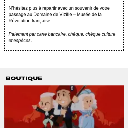
N’hésitez plus à repartir avec un souvenir de votre
passage au Domaine de Vizille – Musée de la
Révolution française !
Paiement par carte bancaire, chèque, chèque culture
et espèces
.
BOUTIQUE
Afficher
l'image
en
grand