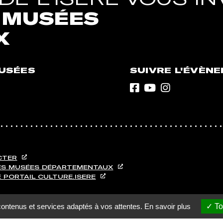
1 MUSÉES
X
MUSÉES
SUIVRE L'ÉVÈN
Facebook
Youtube
Instagram
CTER
ES MUSÉES DÉPARTEMENTAUX
 PORTAIL CULTURE.ISERE
contenus et services adaptés à vos attentes.
En savoir plus
To
ement conforme
Données personnelles