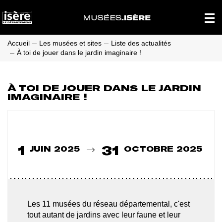
Panneau de gestion des cookies
Affich
le
menu
princi
Accueil
Les musées et sites
Liste des actualités
À toi de jouer dans le jardin imaginaire !
À TOI DE JOUER DANS LE JARDIN
IMAGINAIRE !
Du
1
31
JUIN 2025
OCTOBRE 2025
Les 11 musées du réseau départemental, c'est
tout autant de jardins avec leur faune et leur