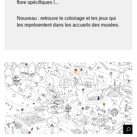
flore spécifiques !...
Nouveau : retrouve le coloriage et les jeux qui
les représentent dans les accueils des musées.
Afficher
l'image
en
grand