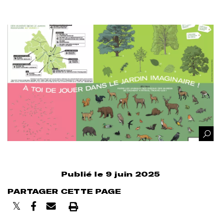
Afficher
l'image
en
grand
Publié le 9 juin 2025
PARTAGER CETTE PAGE
Imprimer