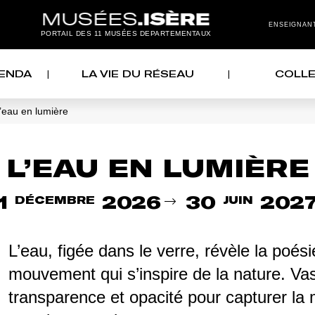
ENSEIGNAN
MEN
PORTAIL DES 11 MUSÉES DEPARTEMENTAUX
GENDA
LA VIE DU RÉSEAU
COLLE
’eau en lumière
L’EAU EN LUMIÈRE
Du
1
2026
30
202
DÉCEMBRE
JUIN
L’eau, figée dans le verre, révèle la poési
mouvement qui s’inspire de la nature. Vase
transparence et opacité pour capturer la 