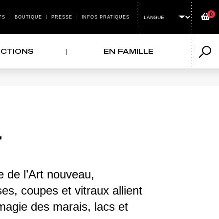
0
Panier
TS
BOUTIQUE
PRESSE
INFOS PRATIQUES
U HEADER TOP
CTIONS
EN FAMILLE
Reche
7
e de l’Art nouveau,
s, coupes et vitraux allient
magie des marais, lacs et