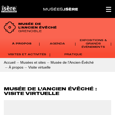
Panneau de gestion des cookies
Affich
le
menu
princi
MUSÉE DE
L'ANCIEN ÉVÊCHÉ
GRENOBLE
EXPOSITIONS &
À PROPOS
AGENDA
GRANDS
ÉVÈNEMENTS
VISITES ET ACTIVITÉS
PRATIQUE
Accueil
Musées et sites
Musée de l’Ancien-Évêché
À propos
Visite virtuelle
MUSÉE DE L'ANCIEN ÉVÊCHÉ :
VISITE VIRTUELLE