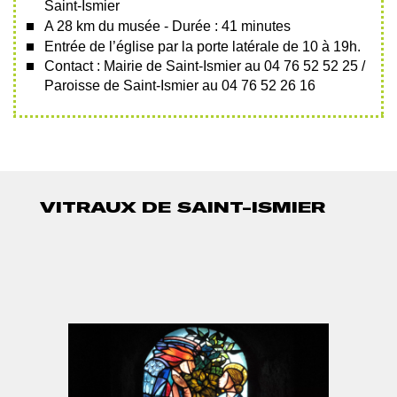
Saint-Ismier
A 28 km du musée - Durée : 41 minutes
Entrée de l’église par la porte latérale de 10 à 19h.
Contact : Mairie de Saint-Ismier au 04 76 52 52 25 /
Paroisse de Saint-Ismier au 04 76 52 26 16
VITRAUX DE SAINT-ISMIER
PHOTO
PH
Afficher
Af
1
2
l'image
l
en
e
grand
g