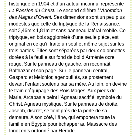
historique en 1904 et d’un auteur inconnu, représente
La Passion du Christ
. Le second célèbre
L’Adoration
des Mages d’Orient. S
es dimensions sont un peu plus
modestes que celle du triptyque de la Renaissance,
soit 3,46m x 1,81m et sans panneau latéral mobile. Ce
triptyque, en bois aggloméré d’une seule pièce, est
original en ce qu’il traite un seul et même sujet sur les
trois parties. Elles sont séparées par deux colonnettes
dorées à la feuille sur fond de bol d’Arménie ocre
rouge. Sur le panneau de gauche, on reconnaît
Balthazar et son page. Sur le panneau central,
Gaspard et Melchior, agenouillés, se prosternent
devant l’enfant soutenu par sa mère. Au loin, on devine
le train d’équipage des Rois Mages. Aux pieds de
Marie, Arcabas a peint l’Agneau sacrifié, symbole du
Christ, Agneau mystique. Sur le panneau de droite,
Joseph, discret, se tient près de la porte de sa
demeure. A son côté, l’âne, qui emportera toute la
famille en
É
gypte pour échapper au Massacre des
Innocents ordonné par Hérode.