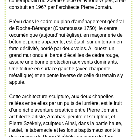
contemporain du 20ème siècle en Rhône-Alpes, a été
construit en 1967 par l’architecte Pierre Jomain.
Prévu dans le cadre du plan d'aménagement général
de Roche-Béranger (Chamrousse 1750), le centre
œcuménique (aujourd’hui église), en maçonnerie de
béton et pierre apparente, est établi sur un terrain en
forte déclivité, bordé par deux voies. A l'ouest, un
grand mur ondulé, bardé d'écailles de cèdre rouge,
assure une bonne protection aux vents dominants.
Une toiture en surface gauche (avec charpente
métallique) et en pente inverse de celle du terrain s'y
appuie.
Cette architecture-sculpture, aux deux chapelles
reliées entre elles par un puits de lumière, est le fruit
d’une riche aventure créatrice entre Pierre Jomain,
architecte-artiste, Arcabas, peintre et sculpteur, et
Pierre Székely, sculpteur. Ainsi, dans la partie haute,
l'autel, le tabernacle et les fonts baptismaux sont-ils
des œuvres de Pierre Székély, en pierre du Tarn