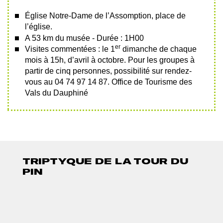
É
glise Notre-Dame de l’Assomption, place de
l’église.
A 53 km du musée - Durée : 1H00
er
Visites commentées : le 1
dimanche de chaque
mois à 15h, d’avril à octobre.
Pour les groupes à
partir de cinq personnes, possibilité sur rendez-
vous au 04 74 97 14 87. Office de Tourisme des
Vals du Dauphiné
TRIPTYQUE DE LA TOUR DU
PIN
PH
2