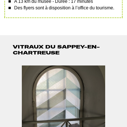
A 13 km du musée - Durée : 17 minutes
Des flyers sont à disposition à l’office du tourisme.
VITRAUX DU SAPPEY-EN-
CHARTREUSE
PHOTO
PH
Afficher
Af
1
2
l'image
l
en
e
grand
g