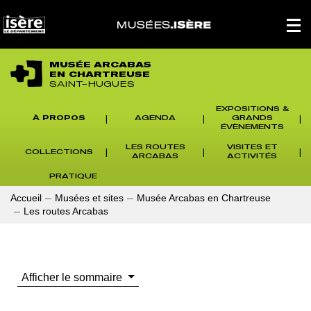
Panneau de gestion des cookies
Affich
le
menu
princi
MUSÉE ARCABAS
EN CHARTREUSE
SAINT-HUGUES
EXPOSITIONS &
À PROPOS
AGENDA
GRANDS
ÉVÈNEMENTS
LES ROUTES
VISITES ET
COLLECTIONS
ARCABAS
ACTIVITÉS
PRATIQUE
Accueil
Musées et sites
Musée Arcabas en Chartreuse
Les routes Arcabas
Afficher le sommaire