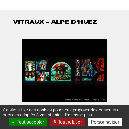
VITRAUX - ALPE D'HUEZ
PHOTO
PH
Afficher
Af
1
2
l'image
l
en
e
grand
g
Ce site utilise des cookies pour vous proposer des contenus et
services adaptés à vos attentes.
En savoir plus
Tout accepter
Tout refuser
Personnaliser