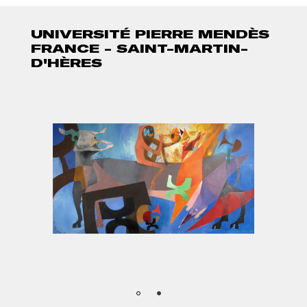
UNIVERSITÉ PIERRE MENDÈS
FRANCE - SAINT-MARTIN-
D'HÈRES
PHOTO
PH
1
2
Afficher
l'image
en
grand