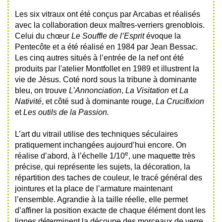
Les six vitraux ont été conçus par Arcabas et réalisés
avec la collaboration deux maîtres-verriers grenoblois.
Celui du chœur
Le Souffle de l’Esprit
évoque la
Pentecôte et a été réalisé en 1984 par Jean Bessac.
Les cinq autres situés à l’entrée de la nef ont été
produits par l'atelier Montfollet en 1989 et illustrent la
vie de Jésus. Coté nord sous la tribune à dominante
bleu, on trouve
L’Annonciation
,
La Visitation
et
La
Nativité
, et côté sud à dominante rouge,
La Crucifixion
et
Les outils de la Passion.
L’art du vitrail
utilise des techniques séculaires
pratiquement inchangées aujourd’hui encore. On
e
réalise d’abord, à l’échelle 1/10
, une maquette très
précise, qui représente les sujets, la décoration, la
répartition des taches de couleur, le tracé général des
jointures et la place de l’armature maintenant
l’ensemble. Agrandie à la taille réelle, elle permet
d’affiner la position exacte de chaque élément dont les
lignes déterminent la découpe des morceaux de verre.