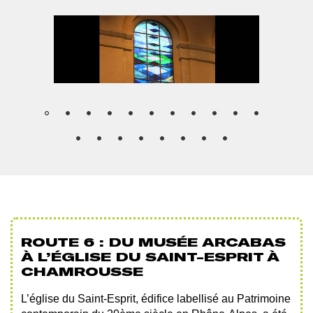
PHOTO
PH
Afficher
Af
1
2
l'image
l
en
e
grand
g
ROUTE 6 : DU MUSÉE ARCABAS
À L’ÉGLISE DU SAINT-ESPRIT À
CHAMROUSSE
L’église du Saint-Esprit, édifice labellisé au Patrimoine